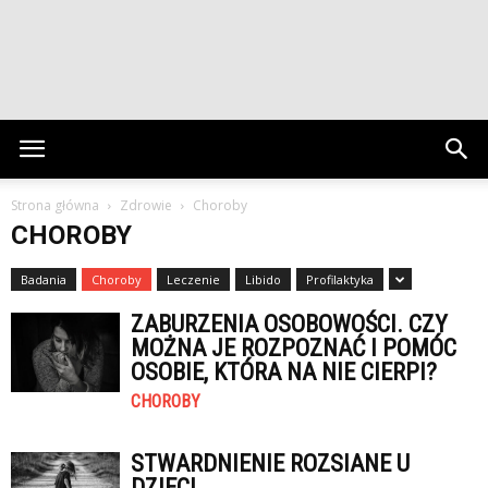
Strona główna
Zdrowie
Choroby
CHOROBY
Badania
Choroby
Leczenie
Libido
Profilaktyka
ZABURZENIA OSOBOWOŚCI. CZY
MOŻNA JE ROZPOZNAĆ I POMÓC
OSOBIE, KTÓRA NA NIE CIERPI?
CHOROBY
STWARDNIENIE ROZSIANE U
DZIECI