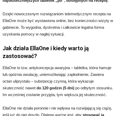
najskuteczniejszych tabletek „po”, dostępnych na receptę.
Dzięki nowoczesnym rozwiązaniom telemedycznym recepta na
EllaOne może być wystawiona online, bez konieczności wizyty w
gabinecie. To wygodna, dyskretna i całkowicie legalna forma
uzyskania pomocy w nagłej sytuacji.
Jak działa EllaOne i kiedy warto ją
zastosować?
EllaOne to tzw. antykoncepcja awaryjna – tabletka, która hamuje
lub opóźnia owulację, uniemożliwiając zapłodnienie. Zawiera
octan uliprystalu – substancję czynną, która wykazuje
skuteczność nawet
do 120 godzin (5 dni)
po odbytym stosunku.
Im wcześniej zostanie przyjęta, tym większa jej skuteczność.
EllaOne nie działa poronnie i nie wpływa na rozwijającą się ciążę,
jeśli już do niej doszło. Dlatego ważne jest, aby
stosować ją