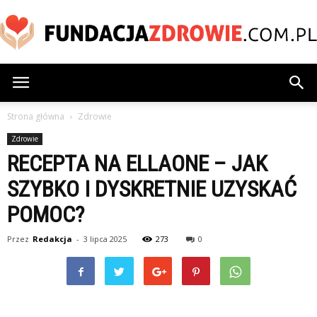
FundacjaZdrowie.com.pl
Strona główna
Zdrowie
Zdrowie
RECEPTA NA ELLAONE – JAK
SZYBKO I DYSKRETNIE UZYSKAĆ
POMOC?
Przez
Redakcja
-
3 lipca 2025
273
0